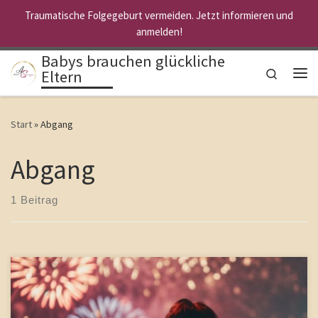
Traumatische Folgegeburt vermeiden. Jetzt informieren und
Zum Inhalt springen
anmelden!
Babys brauchen glückliche
Search
Eltern
Me
Start
»
Abgang
Abgang
1 Beitrag
Gibt es noch zwei Pärchen, die über Silvester mit nach Spanien